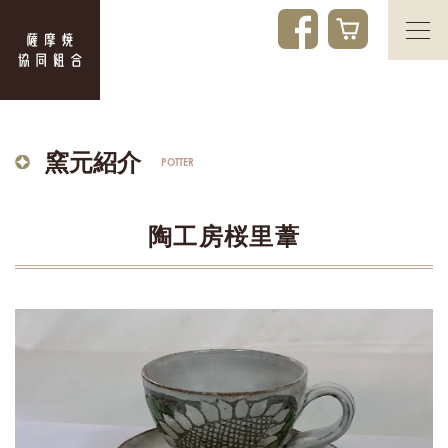
窯元紹介
POTTER
陶工房桜里葦