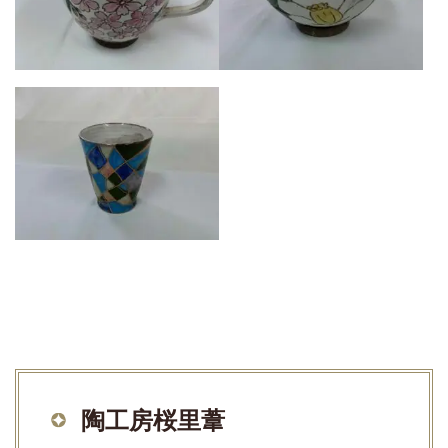
陶工房桜里葦